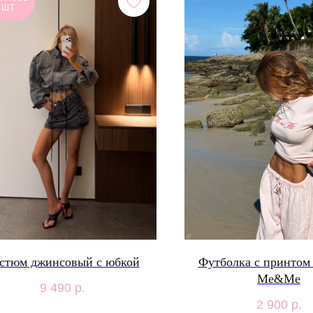
 ШТ
стюм джинсовый с юбкой
Футболка с принтом 
Me&Me
9 490
р.
2 900
р.