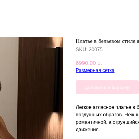
Платье в бельевом стиле 
SKU:
20075
6990,00
р.
Размерная сетка
добавить в корзину
Лёгкое атласное платье в 
воздушных образов. Нежны
романтичной, а струящийся
движения.