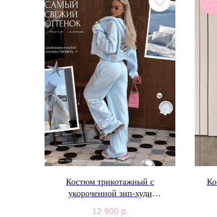
1
Костюм трикотажный с
Ко
укороченной зип-худи
Женственность Me&Me
12 900
р.