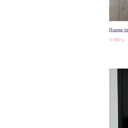
Платье т
4 990
р.