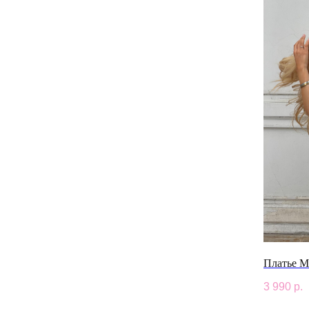
Платье M
3 990
р.