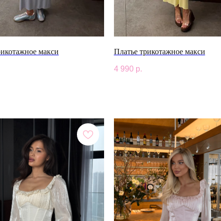
рикотажное макси
Платье трикотажное макси
4 990
р.