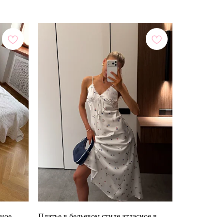
ное
Платье в бельевом стиле атласное в