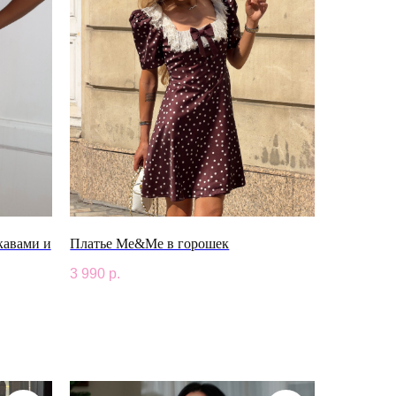
кавами и
Платье Me&Me в горошек
3 990
р.