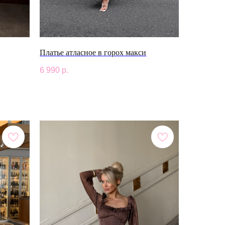
Платье атласное в горох макси
6 990
р.