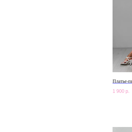
Платье-п
1 900
р.