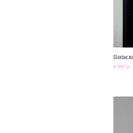
Платье к
6 990
р.