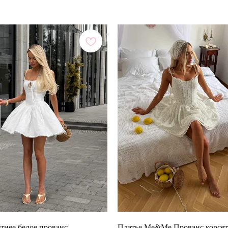
етнее белое прованс
Платье Me&Me Прованс корсет