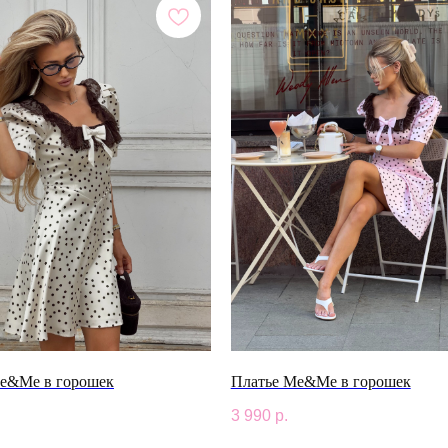
e&Me в горошек
Платье Me&Me в горошек
3 990
р.