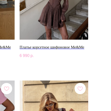
 Me&Me
Платье корсетное шифоновое Me&Me
6 990
р.