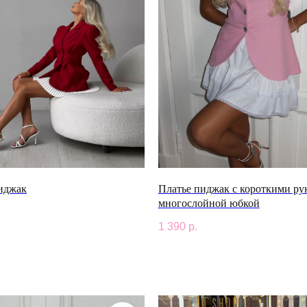
иджак
Платье пиджак с короткими ру
многослойной юбкой
1 390
р.