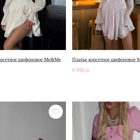
орсетное шифоновое Me&Me
Платье корсетное шифоновое
6 990
р.