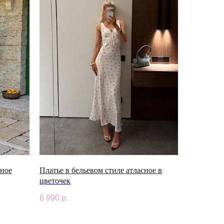
ное
Платье в бельевом стиле атласное в
цветочек
6 990
р.