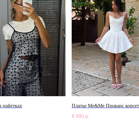
в пайетках
Платье Me&Me Прованс корсет
6 490
р.