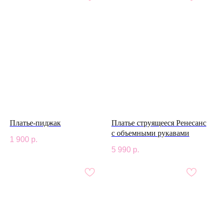
Платье-пиджак
Платье струящееся Ренесанс
с объемными рукавами
1 900
р.
5 990
р.