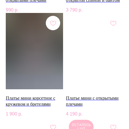
открытыми плечами
открытой спиной и бантом
990
р.
3 790
р.
Платье мини корсетное с
Платье мини с открытыми
кружевом и бретелями
плечами
1 900
р.
4 190
р.
ОСТАЛОСЬ