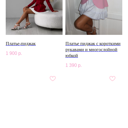
Платье-пиджак
Платье пиджак с короткими
рукавами и многослойной
1 900
р.
юбкой
1 390
р.