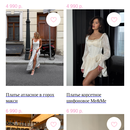
4 990
р.
4 990
р.
Платье атласное в горох
Платье корсетное
макси
шифоновое Me&Me
6 990
р.
6 990
р.