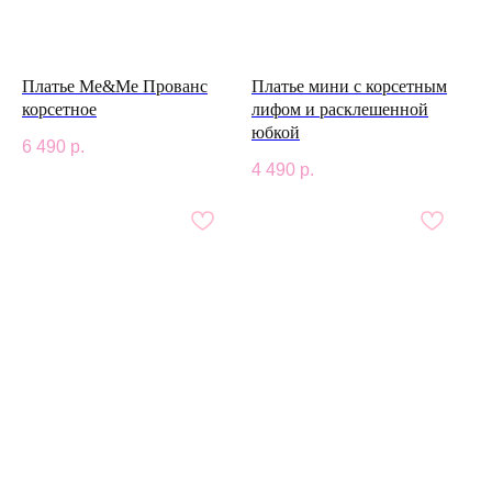
Платье Me&Me Прованс
Платье мини с корсетным
корсетное
лифом и расклешенной
юбкой
6 490
р.
4 490
р.