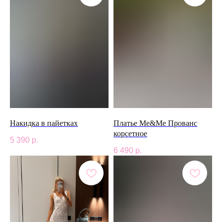
Накидка в пайетках
Платье Me&Me Прованс
корсетное
5 390
р.
6 490
р.