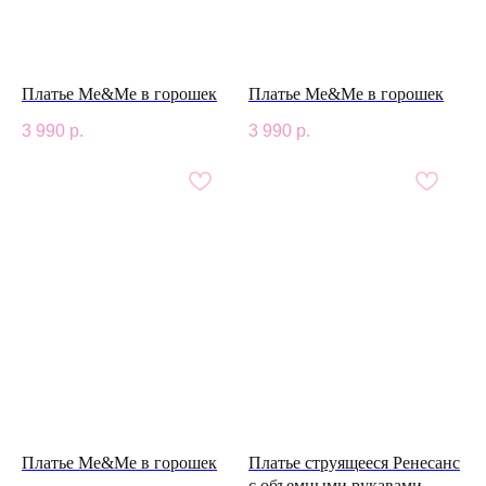
Платье Me&Me в горошек
Платье Me&Me в горошек
3 990
р.
3 990
р.
Платье Me&Me в горошек
Платье струящееся Ренесанс
с объемными рукавами