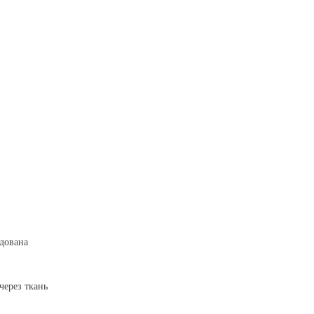
ндована
через ткань