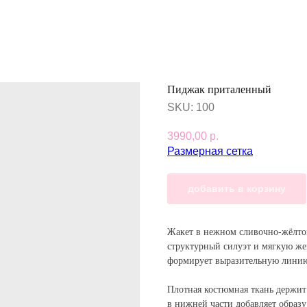
Пиджак приталенный
SKU:
100
3990,00
р.
Размерная сетка
добавить в корзину
Жакет в нежном сливочно-жёлтом
структурный силуэт и мягкую же
формирует выразительную линию 
Плотная костюмная ткань держит
в нижней части добавляет образу