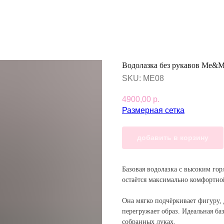
Водолазка без рукавов Me&
SKU:
ME08
4900,00
р.
Размерная сетка
добавить в корзину
Базовая водолазка с высоким гор
остаётся максимально комфортн
Она мягко подчёркивает фигуру, 
перегружает образ. Идеальная баз
собранных луках.