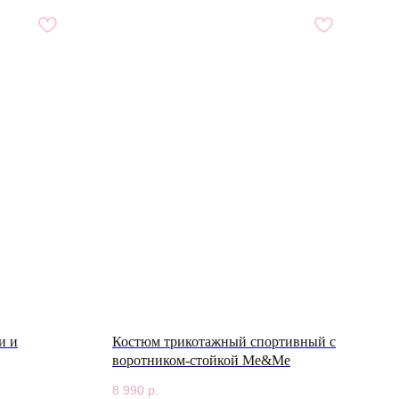
и и
Костюм трикотажный спортивный с
воротником-стойкой Me&Me
8 990
р.