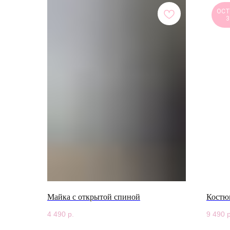
ОСТ
3
Майка с открытой спиной
Костю
4 490
р.
9 490
р