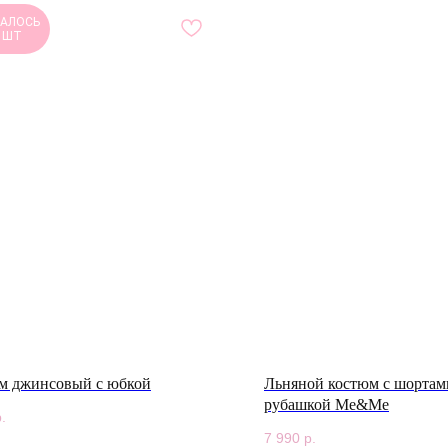
АЛОСЬ
 ШТ
м джинсовый с юбкой
Льняной костюм с шортам
рубашкой Me&Me
.
7 990
р.